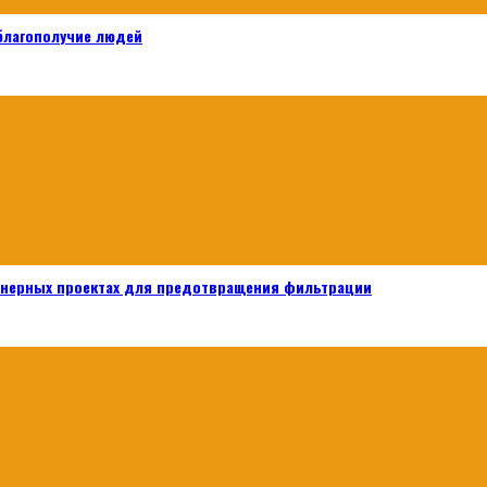
 благополучие людей
енерных проектах для предотвращения фильтрации