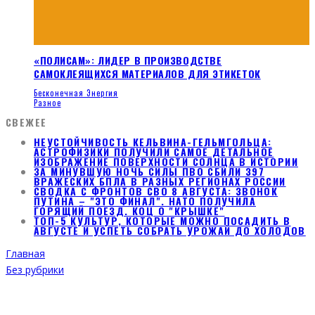
«ПОЛИСАМ»: ЛИДЕР В ПРОИЗВОДСТВЕ
САМОКЛЕЯЩИХСЯ МАТЕРИАЛОВ ДЛЯ ЭТИКЕТОК
Бесконечная Энергия
Разное
СВЕЖЕЕ
НЕУСТОЙЧИВОСТЬ КЕЛЬВИНА-ГЕЛЬМГОЛЬЦА:
АСТРОФИЗИКИ ПОЛУЧИЛИ САМОЕ ДЕТАЛЬНОЕ
ИЗОБРАЖЕНИЕ ПОВЕРХНОСТИ СОЛНЦА В ИСТОРИИ
ЗА МИНУВШУЮ НОЧЬ СИЛЫ ПВО СБИЛИ 397
ВРАЖЕСКИХ БПЛА В РАЗНЫХ РЕГИОНАХ РОССИИ
СВОДКА С ФРОНТОВ СВО 8 АВГУСТА: ЗВОНОК
ПУТИНА – "ЭТО ФИНАЛ". НАТО ПОЛУЧИЛА
ГОРЯЩИЙ ПОЕЗД. КОЦ О "КРЫШКЕ"
ТОП-5 КУЛЬТУР, КОТОРЫЕ МОЖНО ПОСАДИТЬ В
АВГУСТЕ И УСПЕТЬ СОБРАТЬ УРОЖАЙ ДО ХОЛОДОВ
Главная
Без рубрики