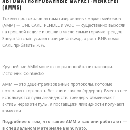
АВТОМАТИЗИРОВАННЫЕ МАРКЕТ-МЕЙКЕРЫ
(AMMS)
Токены протоколов автоматизированных маркетмейкеров
(AMM) — UNI, CAKE, PENDLE и WOO — существенно выросли
на прошлой неделе и вошли в число самых горячих трендов.
Запуск Unichain усилил позиции Uniswap, а рост BNB помог
CAKE прибавить 70%.
Крупнейшие AMM монеты по рыночной капитализации.
Источник: CoinGecko
AMM — это децентрализованные протоколы, которые
позволяют торговать без книги заявок (ордеров). Вместо нее
используются пулы ликвидности: трейдеры обменивают
активы через эти пулы, а поставщики ликвидности получают
комиссии.
Подробнее о том, что такое АММ и как они работают —
в специальном материале BeInCrypto.