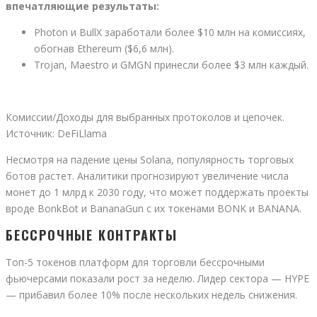
впечатляющие результаты:
Photon и BullX заработали более $10 млн на комиссиях,
обогнав Ethereum ($6,6 млн).
Trojan, Maestro и GMGN принесли более $3 млн каждый.
Комиссии/Доходы для выбранных протоколов и цепочек.
Источник: DeFiLlama
Несмотря на падение цены Solana, популярность торговых
ботов растет. Аналитики прогнозируют увеличение числа
монет до 1 млрд к 2030 году, что может поддержать проекты
вроде BonkBot и BananaGun с их токенами BONK и BANANA.
БЕССРОЧНЫЕ КОНТРАКТЫ
Топ-5 токенов платформ для торговли бессрочными
фьючерсами показали рост за неделю. Лидер сектора — HYPE
— прибавил более 10% после нескольких недель снижения.