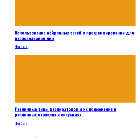
Использование нейронных сетей в программировании для
распознавания лиц
Новости
Различные типы респираторов и их применение в
различных отраслях и ситуациях
Новости