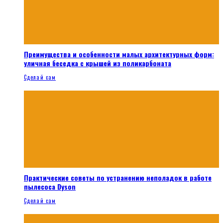
Преимущества и особенности малых архитектурных форм:
уличная беседка с крышей из поликарбоната
Сделай сам
Практические советы по устранению неполадок в работе
пылесоса Dyson
Сделай сам