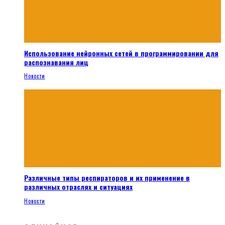
Использование нейронных сетей в программировании для
распознавания лиц
Новости
Различные типы респираторов и их применение в
различных отраслях и ситуациях
Новости