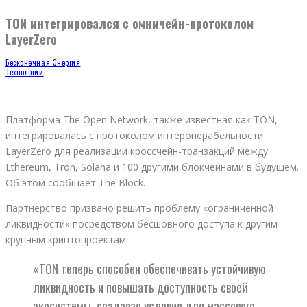
TON интегрировался с омничейн-протоколом
LayerZero
Бесконечная Энергия
Технологии
Платформа The Open Network, также известная как TON,
интегрировалась с протоколом интероперабельности
LayerZero для реализации кроссчейн-транзакций между
Ethereum, Tron, Solana и 100 другими блокчейнами в будущем.
Об этом сообщает The Block.
Партнерство призвано решить проблему «ограниченной
ликвидности» посредством бесшовного доступа к другим
крупным криптопроектам.
«TON теперь способен обеспечивать устойчивую
ликвидность и повышать доступность своей
экосистемы, создавая условия для массового