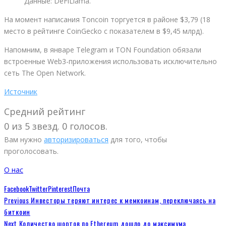
Данные: DeFiLlama.
На момент написания Toncoin торгуется в районе $3,79 (18
место в рейтинге CoinGecko с показателем в $9,45 млрд).
Напомним, в январе Telegram и TON Foundation обязали
встроенные Web3-приложения использовать исключительно
сеть The Open Network.
Источник
Средний рейтинг
0 из 5 звезд. 0 голосов.
Вам нужно
авторизироваться
для того, чтобы
проголосовать.
О нас
Facebook
Twitter
Pinterest
Почта
Previous
Инвесторы теряют интерес к мемкоинам, переключаясь на
биткоин
Next
Количество шортов по Ethereum дошло до максимума