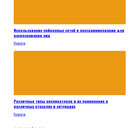
Использование нейронных сетей в программировании для
распознавания лиц
Новости
Различные типы респираторов и их применение в
различных отраслях и ситуациях
Новости