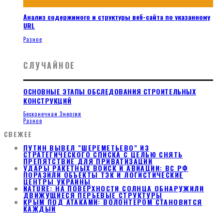
Анализ содержимого и структуры веб-сайта по указанному
URL
Разное
СЛУЧАЙНОЕ
ОСНОВНЫЕ ЭТАПЫ ОБСЛЕДОВАНИЯ СТРОИТЕЛЬНЫХ
КОНСТРУКЦИЙ
Бесконечная Энергия
Разное
СВЕЖЕЕ
ПУТИН ВЫВЕЛ "ШЕРЕМЕТЬЕВО" ИЗ
СТРАТЕГИЧЕСКОГО СПИСКА С ЦЕЛЬЮ СНЯТЬ
ПРЕПЯТСТВИЕ ДЛЯ ПРИВАТИЗАЦИИ
УДАРЫ РАКЕТНЫХ ВОЙСК И АВИАЦИИ: ВС РФ
ПОРАЗИЛИ ОБЪЕКТЫ ТЭК И ЛОГИСТИЧЕСКИЕ
ЦЕНТРЫ УКРАИНЫ
NATURE: НА ПОВЕРХНОСТИ СОЛНЦА ОБНАРУЖИЛИ
ДВИЖУЩИЕСЯ ПЕРЬЕВЫЕ СТРУКТУРЫ
КРЫМ ПОД АТАКАМИ: ВОЛОНТЕРОМ СТАНОВИТСЯ
КАЖДЫЙ