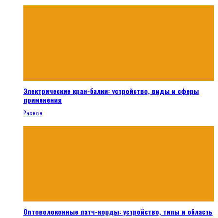
Электрические кран-балки: устройство, виды и сферы
применения
Разное
Оптоволоконные патч-корды: устройство, типы и область