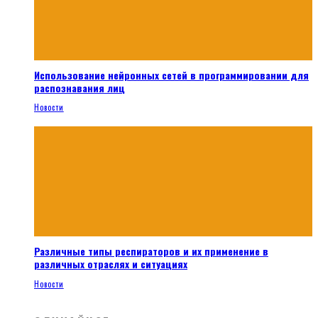
Использование нейронных сетей в программировании для
распознавания лиц
Новости
Различные типы респираторов и их применение в
различных отраслях и ситуациях
Новости