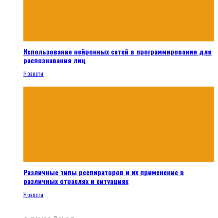
Использование нейронных сетей в программировании для
распознавания лиц
Новости
Различные типы респираторов и их применение в
различных отраслях и ситуациях
Новости