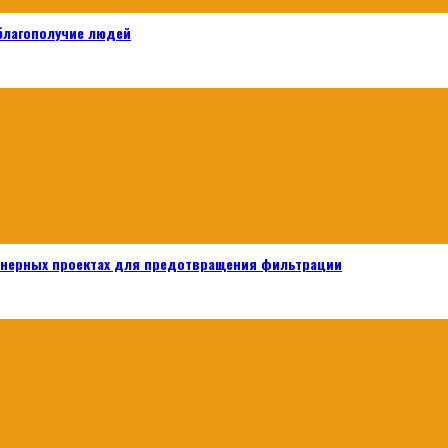
 благополучие людей
енерных проектах для предотвращения фильтрации