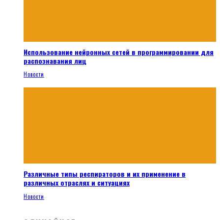
Использование нейронных сетей в программировании для
распознавания лиц
Новости
Различные типы респираторов и их применение в
различных отраслях и ситуациях
Новости