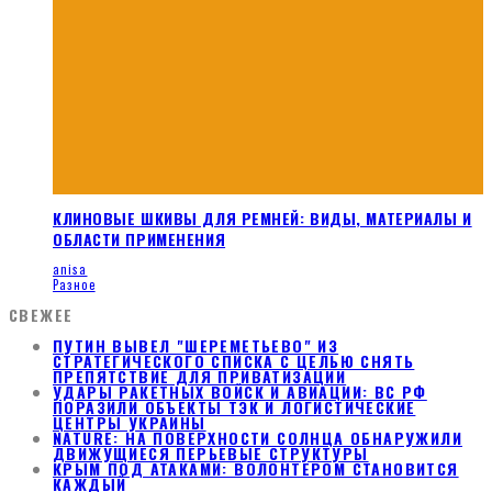
КЛИНОВЫЕ ШКИВЫ ДЛЯ РЕМНЕЙ: ВИДЫ, МАТЕРИАЛЫ И
ОБЛАСТИ ПРИМЕНЕНИЯ
anisa
Разное
СВЕЖЕЕ
ПУТИН ВЫВЕЛ "ШЕРЕМЕТЬЕВО" ИЗ
СТРАТЕГИЧЕСКОГО СПИСКА С ЦЕЛЬЮ СНЯТЬ
ПРЕПЯТСТВИЕ ДЛЯ ПРИВАТИЗАЦИИ
УДАРЫ РАКЕТНЫХ ВОЙСК И АВИАЦИИ: ВС РФ
ПОРАЗИЛИ ОБЪЕКТЫ ТЭК И ЛОГИСТИЧЕСКИЕ
ЦЕНТРЫ УКРАИНЫ
NATURE: НА ПОВЕРХНОСТИ СОЛНЦА ОБНАРУЖИЛИ
ДВИЖУЩИЕСЯ ПЕРЬЕВЫЕ СТРУКТУРЫ
КРЫМ ПОД АТАКАМИ: ВОЛОНТЕРОМ СТАНОВИТСЯ
КАЖДЫЙ