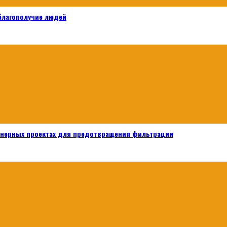
 благополучие людей
енерных проектах для предотвращения фильтрации