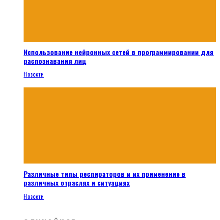
Использование нейронных сетей в программировании для
распознавания лиц
Новости
Различные типы респираторов и их применение в
различных отраслях и ситуациях
Новости