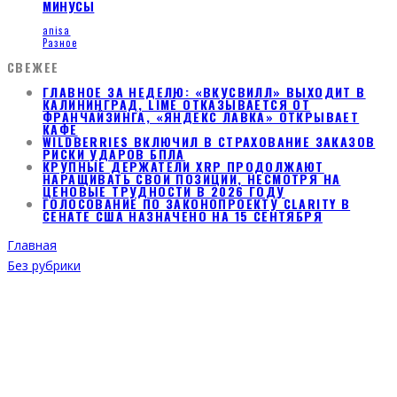
МИНУСЫ
anisa
Разное
СВЕЖЕЕ
ГЛАВНОЕ ЗА НЕДЕЛЮ: «ВКУСВИЛЛ» ВЫХОДИТ В
КАЛИНИНГРАД, LIMÉ ОТКАЗЫВАЕТСЯ ОТ
ФРАНЧАЙЗИНГА, «ЯНДЕКС ЛАВКА» ОТКРЫВАЕТ
КАФЕ
WILDBERRIES ВКЛЮЧИЛ В СТРАХОВАНИЕ ЗАКАЗОВ
РИСКИ УДАРОВ БПЛА
КРУПНЫЕ ДЕРЖАТЕЛИ XRP ПРОДОЛЖАЮТ
НАРАЩИВАТЬ СВОИ ПОЗИЦИИ, НЕСМОТРЯ НА
ЦЕНОВЫЕ ТРУДНОСТИ В 2026 ГОДУ
ГОЛОСОВАНИЕ ПО ЗАКОНОПРОЕКТУ CLARITY В
СЕНАТЕ США НАЗНАЧЕНО НА 15 СЕНТЯБРЯ
Главная
Без рубрики