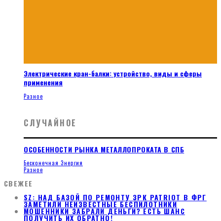
Электрические кран-балки: устройство, виды и сферы
применения
Разное
СЛУЧАЙНОЕ
ОСОБЕННОСТИ РЫНКА МЕТАЛЛОПРОКАТА В СПБ
Бесконечная Энергия
Разное
СВЕЖЕЕ
SZ: НАД БАЗОЙ ПО РЕМОНТУ ЗРК PATRIOT В ФРГ
ЗАМЕТИЛИ НЕИЗВЕСТНЫЕ БЕСПИЛОТНИКИ
МОШЕННИКИ ЗАБРАЛИ ДЕНЬГИ? ЕСТЬ ШАНС
ПОЛУЧИТЬ ИХ ОБРАТНО!