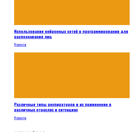
Использование нейронных сетей в программировании для
распознавания лиц
Новости
Различные типы респираторов и их применение в
различных отраслях и ситуациях
Новости