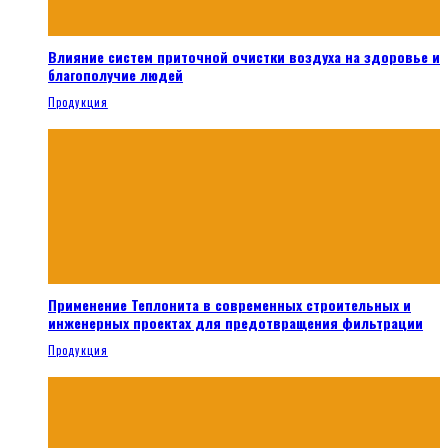
Влияние систем приточной очистки воздуха на здоровье и
благополучие людей
Продукция
Применение Теплонита в современных строительных и
инженерных проектах для предотвращения фильтрации
Продукция