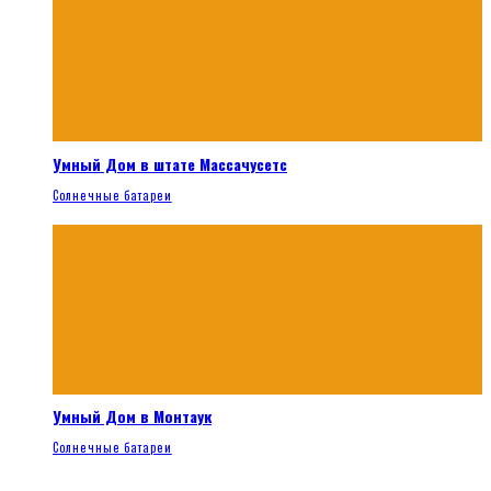
Умный Дом в штате Массачусетс
Солнечные батареи
Умный Дом в Монтаук
Солнечные батареи