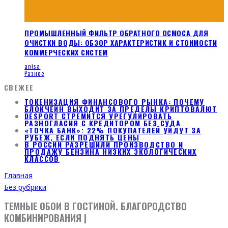
ПРОМЫШЛЕННЫЙ ФИЛЬТР ОБРАТНОГО ОСМОСА ДЛЯ
ОЧИСТКИ ВОДЫ: ОБЗОР ХАРАКТЕРИСТИК И СТОИМОСТИ
КОММЕРЧЕСКИХ СИСТЕМ
anisa
Разное
СВЕЖЕЕ
ТОКЕНИЗАЦИЯ ФИНАНСОВОГО РЫНКА: ПОЧЕМУ
БЛОКЧЕЙН ВЫХОДИТ ЗА ПРЕДЕЛЫ КРИПТОВАЛЮТ
DESPORT СТРЕМИТСЯ УРЕГУЛИРОВАТЬ
РАЗНОГЛАСИЯ С КРЕДИТОРОМ БЕЗ СУДА
«ТОЧКА БАНК»: 22% ПОКУПАТЕЛЕЙ УЙДУТ ЗА
РУБЕЖ, ЕСЛИ ПОДНЯТЬ ЦЕНЫ
В РОССИИ РАЗРЕШИЛИ ПРОИЗВОДСТВО И
ПРОДАЖУ БЕНЗИНА НИЗКИХ ЭКОЛОГИЧЕСКИХ
КЛАССОВ
Главная
Без рубрики
ТЕМНЫЕ ОБОИ В ГОСТИНОЙ. БЛАГОРОДСТВО
КОМБИНИРОВАНИЯ |