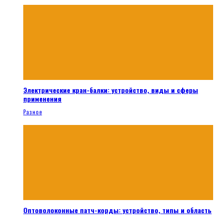
Электрические кран-балки: устройство, виды и сферы
применения
Разное
Оптоволоконные патч-корды: устройство, типы и область