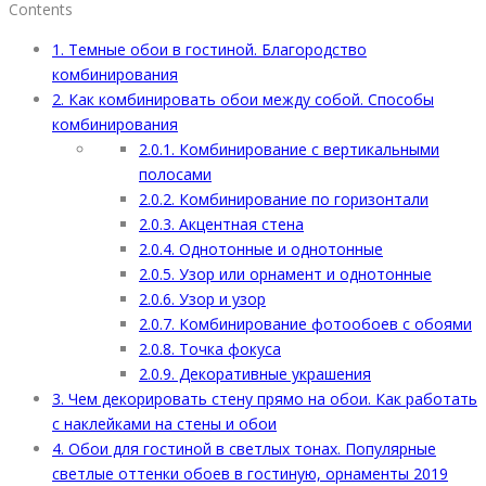
Contents
1.
Темные обои в гостиной. Благородство
комбинирования
2.
Как комбинировать обои между собой. Способы
комбинирования
2.0.1.
Комбинирование с вертикальными
полосами
2.0.2.
Комбинирование по горизонтали
2.0.3.
Акцентная стена
2.0.4.
Однотонные и однотонные
2.0.5.
Узор или орнамент и однотонные
2.0.6.
Узор и узор
2.0.7.
Комбинирование фотообоев с обоями
2.0.8.
Точка фокуса
2.0.9.
Декоративные украшения
3.
Чем декорировать стену прямо на обои. Как работать
с наклейками на стены и обои
4.
Обои для гостиной в светлых тонах. Популярные
светлые оттенки обоев в гостиную, орнаменты 2019