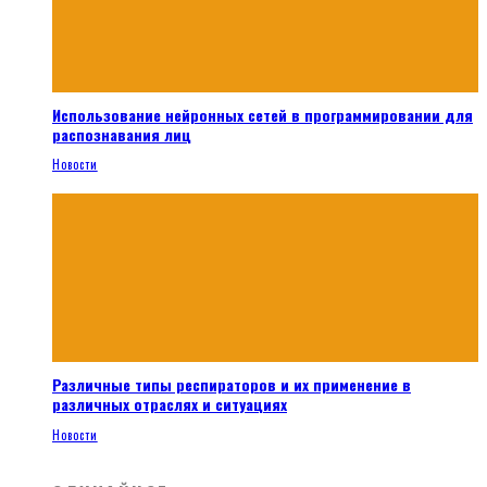
Использование нейронных сетей в программировании для
распознавания лиц
Новости
Различные типы респираторов и их применение в
различных отраслях и ситуациях
Новости