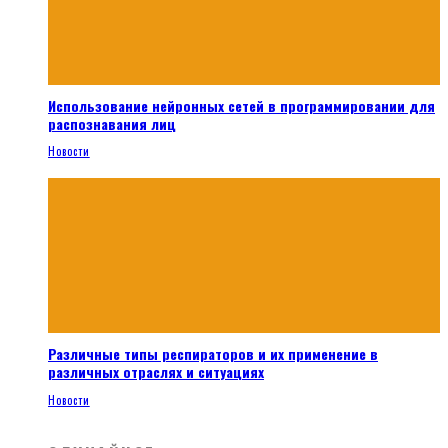
Использование нейронных сетей в программировании для
распознавания лиц
Новости
Различные типы респираторов и их применение в
различных отраслях и ситуациях
Новости