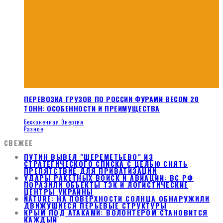
ПЕРЕВОЗКА ГРУЗОВ ПО РОССИИ ФУРАМИ ВЕСОМ 20
ТОНН: ОСОБЕННОСТИ И ПРЕИМУЩЕСТВА
Бесконечная Энергия
Разное
СВЕЖЕЕ
ПУТИН ВЫВЕЛ "ШЕРЕМЕТЬЕВО" ИЗ
СТРАТЕГИЧЕСКОГО СПИСКА С ЦЕЛЬЮ СНЯТЬ
ПРЕПЯТСТВИЕ ДЛЯ ПРИВАТИЗАЦИИ
УДАРЫ РАКЕТНЫХ ВОЙСК И АВИАЦИИ: ВС РФ
ПОРАЗИЛИ ОБЪЕКТЫ ТЭК И ЛОГИСТИЧЕСКИЕ
ЦЕНТРЫ УКРАИНЫ
NATURE: НА ПОВЕРХНОСТИ СОЛНЦА ОБНАРУЖИЛИ
ДВИЖУЩИЕСЯ ПЕРЬЕВЫЕ СТРУКТУРЫ
КРЫМ ПОД АТАКАМИ: ВОЛОНТЕРОМ СТАНОВИТСЯ
КАЖДЫЙ