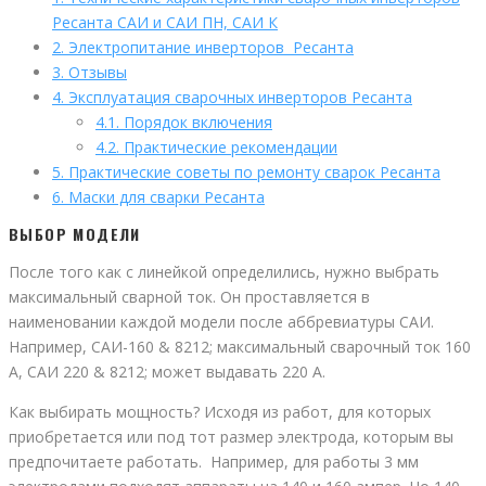
Ресанта САИ и САИ ПН, САИ К
2.
Электропитание инверторов Ресанта
3.
Отзывы
4.
Эксплуатация сварочных инверторов Ресанта
4.1.
Порядок включения
4.2.
Практические рекомендации
5.
Практические советы по ремонту сварок Ресанта
6.
Маски для сварки Ресанта
ВЫБОР МОДЕЛИ
После того как с линейкой определились, нужно выбрать
максимальный сварной ток. Он проставляется в
наименовании каждой модели после аббревиатуры САИ.
Например, САИ-160 & 8212; максимальный сварочный ток 160
А, САИ 220 & 8212; может выдавать 220 А.
Как выбирать мощность? Исходя из работ, для которых
приобретается или под тот размер электрода, которым вы
предпочитаете работать. Например, для работы 3 мм