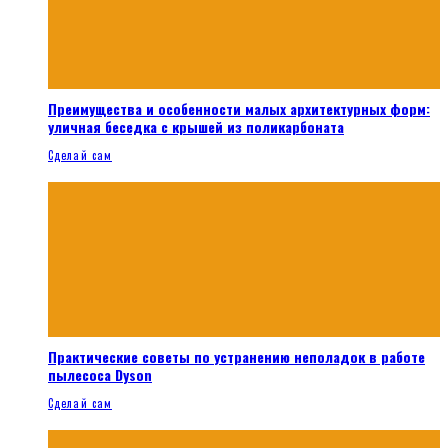
Преимущества и особенности малых архитектурных форм:
уличная беседка с крышей из поликарбоната
Сделай сам
Практические советы по устранению неполадок в работе
пылесоса Dyson
Сделай сам