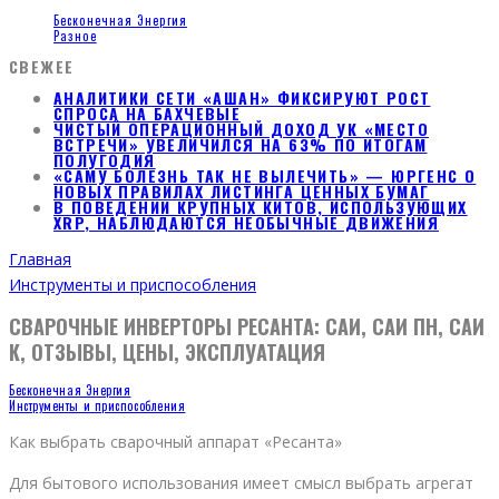
Бесконечная Энергия
Разное
СВЕЖЕЕ
АНАЛИТИКИ СЕТИ «АШАН» ФИКСИРУЮТ РОСТ
СПРОСА НА БАХЧЕВЫЕ
ЧИСТЫЙ ОПЕРАЦИОННЫЙ ДОХОД УК «МЕСТО
ВСТРЕЧИ» УВЕЛИЧИЛСЯ НА 63% ПО ИТОГАМ
ПОЛУГОДИЯ
«САМУ БОЛЕЗНЬ ТАК НЕ ВЫЛЕЧИТЬ» — ЮРГЕНС О
НОВЫХ ПРАВИЛАХ ЛИСТИНГА ЦЕННЫХ БУМАГ
В ПОВЕДЕНИИ КРУПНЫХ КИТОВ, ИСПОЛЬЗУЮЩИХ
XRP, НАБЛЮДАЮТСЯ НЕОБЫЧНЫЕ ДВИЖЕНИЯ
Главная
Инструменты и приспособления
СВАРОЧНЫЕ ИНВЕРТОРЫ РЕСАНТА: САИ, САИ ПН, САИ
К, ОТЗЫВЫ, ЦЕНЫ, ЭКСПЛУАТАЦИЯ
Бесконечная Энергия
Инструменты и приспособления
Как выбрать сварочный аппарат «Ресанта»
Для бытового использования имеет смысл выбрать агрегат