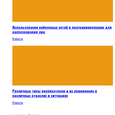
Использование нейронных сетей в программировании для
распознавания лиц
Новости
Различные типы респираторов и их применение в
различных отраслях и ситуациях
Новости