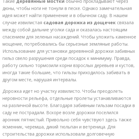
Такие
деревянные мостки
обычно прокладывают через
дюны, чтобы ноги не тонули в песке. Однако замечательная
идея может найти применение и в обычном саду. В нашем
случае извилистая
садовая дорожка из дощечек
связала
между собой дальние уголки сада и оказалась настоящим
спасением для зеленых насаждений. Чтобы уложить каменное
мощение, потребовались бы серьезные земляные работы.
Использование для установки деревянной дорожки забивных
гильз свело разрушения среди посадок к минимуму. Правда,
работу сильно тормозили корни взрослых деревьев и кустов,
иногда такие большие, что гильзы приходилось забивать в
другом месте, нарушая интервалы.
Дорожка идет но участку извилисто. Чтобы преодолеть
неровности рельефа, отдельные пролеты устанавливаются
на различной высоте. Благодаря забивным гильзам посадки в
саду не пострадали. Вскоре возле дорожки поселился
аронник пятнистый. Привольно себя чувствуют здесь также
ясменник, черемша, дикий тюльпан и ветреница. Для
строительства дорожки использовали долговечную