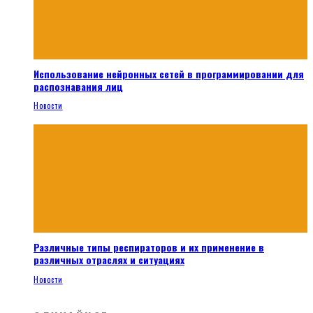
Использование нейронных сетей в программировании для
распознавания лиц
Новости
Различные типы респираторов и их применение в
различных отраслях и ситуациях
Новости