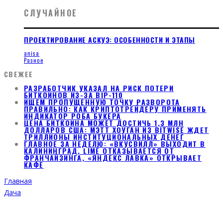
СЛУЧАЙНОЕ
ПРОЕКТИРОВАНИЕ АСКУЭ: ОСОБЕННОСТИ И ЭТАПЫ
anisa
Разное
СВЕЖЕЕ
РАЗРАБОТЧИК УКАЗАЛ НА РИСК ПОТЕРИ
БИТКОИНОВ ИЗ-ЗА BIP-110
ИЩЕМ ПРОПУЩЕННУЮ ТОЧКУ РАЗВОРОТА
ПРАВИЛЬНО: КАК КРИПТОТРЕЙДЕРУ ПРИМЕНЯТЬ
ИНДИКАТОР РОБА БУКЕРА
ЦЕНА БИТКОИНА МОЖЕТ ДОСТИЧЬ 1,3 МЛН
ДОЛЛАРОВ США: МЭТТ ХОУГАН ИЗ BITWISE ЖДЕТ
ТРИЛЛИОНЫ ИНСТИТУЦИОНАЛЬНЫХ ДЕНЕГ
ГЛАВНОЕ ЗА НЕДЕЛЮ: «ВКУСВИЛЛ» ВЫХОДИТ В
КАЛИНИНГРАД, LIMÉ ОТКАЗЫВАЕТСЯ ОТ
ФРАНЧАЙЗИНГА, «ЯНДЕКС ЛАВКА» ОТКРЫВАЕТ
КАФЕ
Главная
Дача