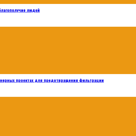
 благополучие людей
енерных проектах для предотвращения фильтрации