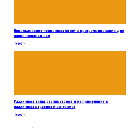
Использование нейронных сетей в программировании для
распознавания лиц
Новости
Различные типы респираторов и их применение в
различных отраслях и ситуациях
Новости