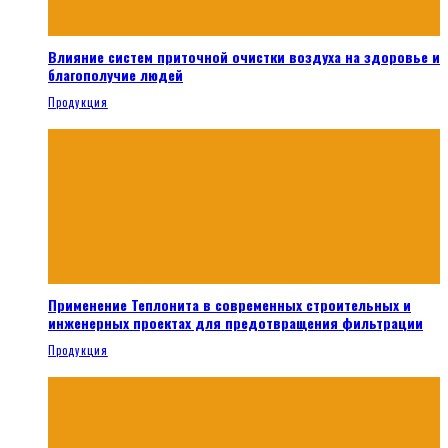
Влияние систем приточной очистки воздуха на здоровье и
благополучие людей
Продукция
Применение Теплонита в современных строительных и
инженерных проектах для предотвращения фильтрации
Продукция