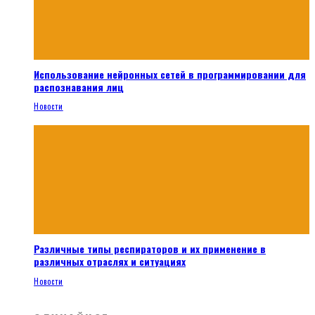
Использование нейронных сетей в программировании для
распознавания лиц
Новости
Различные типы респираторов и их применение в
различных отраслях и ситуациях
Новости