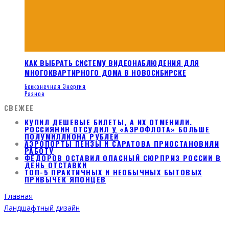
КАК ВЫБРАТЬ СИСТЕМУ ВИДЕОНАБЛЮДЕНИЯ ДЛЯ
МНОГОКВАРТИРНОГО ДОМА В НОВОСИБИРСКЕ
Бесконечная Энергия
Разное
СВЕЖЕЕ
КУПИЛ ДЕШЕВЫЕ БИЛЕТЫ, А ИХ ОТМЕНИЛИ.
РОССИЯНИН ОТСУДИЛ У «АЭРОФЛОТА» БОЛЬШЕ
ПОЛУМИЛЛИОНА РУБЛЕЙ
АЭРОПОРТЫ ПЕНЗЫ И САРАТОВА ПРИОСТАНОВИЛИ
РАБОТУ
ФЁДОРОВ ОСТАВИЛ ОПАСНЫЙ СЮРПРИЗ РОССИИ В
ДЕНЬ ОТСТАВКИ
ТОП-5 ПРАКТИЧНЫХ И НЕОБЫЧНЫХ БЫТОВЫХ
ПРИВЫЧЕК ЯПОНЦЕВ
Главная
Ландшафтный дизайн