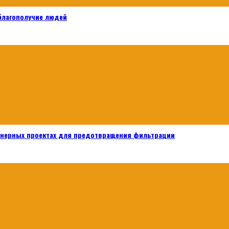
 благополучие людей
енерных проектах для предотвращения фильтрации