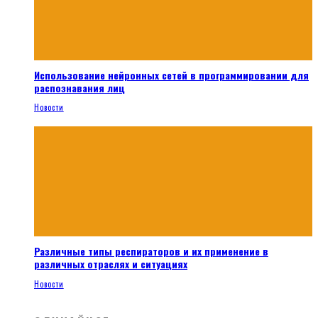
Использование нейронных сетей в программировании для
распознавания лиц
Новости
Различные типы респираторов и их применение в
различных отраслях и ситуациях
Новости