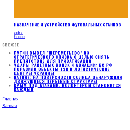
НАЗНАЧЕНИЕ И УСТРОЙСТВО ФУГОВАЛЬНЫХ СТАНКОВ
anisa
Разное
СВЕЖЕЕ
ПУТИН ВЫВЕЛ "ШЕРЕМЕТЬЕВО" ИЗ
СТРАТЕГИЧЕСКОГО СПИСКА С ЦЕЛЬЮ СНЯТЬ
ПРЕПЯТСТВИЕ ДЛЯ ПРИВАТИЗАЦИИ
УДАРЫ РАКЕТНЫХ ВОЙСК И АВИАЦИИ: ВС РФ
ПОРАЗИЛИ ОБЪЕКТЫ ТЭК И ЛОГИСТИЧЕСКИЕ
ЦЕНТРЫ УКРАИНЫ
NATURE: НА ПОВЕРХНОСТИ СОЛНЦА ОБНАРУЖИЛИ
ДВИЖУЩИЕСЯ ПЕРЬЕВЫЕ СТРУКТУРЫ
КРЫМ ПОД АТАКАМИ: ВОЛОНТЕРОМ СТАНОВИТСЯ
КАЖДЫЙ
Главная
Ванная