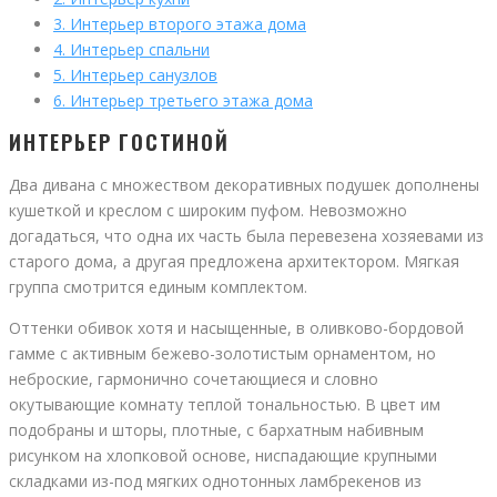
3.
Интерьер второго этажа дома
4.
Интерьер спальни
5.
Интерьер санузлов
6.
Интерьер третьего этажа дома
ИНТЕРЬЕР ГОСТИНОЙ
Два дивана с множеством декоративных подушек дополнены
кушеткой и креслом с широким пуфом. Невозможно
догадаться, что одна их часть была перевезена хозяевами из
старого дома, а другая предложена архитектором. Мягкая
группа смотрится единым комплектом.
Оттенки обивок хотя и насыщенные, в оливково-бордовой
гамме с активным бежево-золотистым орнаментом, но
неброские, гармонично сочетающиеся и словно
окутывающие комнату теплой тональностью. В цвет им
подобраны и шторы, плотные, с бархатным набивным
рисунком на хлопковой основе, ниспадающие крупными
складками из-под мягких однотонных ламбрекенов из