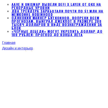
AAVE И UNISWAP ВЫВЕЛИ DEFI X LAYER ОТ OKX НА
РЕКОРДНЫЕ УРОВНИ
ДВА ТРЕЙДЕРА ЗАРАБОТАЛИ ПОЧТИ ПО $1 МЛН НА
МЕМКОИНЕ ROBINHOOD
ОДИНОКИЙ МАЙНЕР БИТКОИНОВ, ВОПРЕКИ ВСЕМ
ПРОГНОЗАМ, ВЫИГРАЛ ДЖЕКПОТ В РАЗМЕРЕ 200
ТЫСЯЧ ДОЛЛАРОВ В ВИДЕ ВОЗНАГРАЖДЕНИЯ ЗА
БЛОК
«ЧЕРНЫЕ ЛЕБЕДИ» МОГУТ УКРЕПИТЬ ДОЛЛАР ДО
100 РУБЛЕЙ: ПРОГНОЗ ДО КОНЦА ЛЕТА
Главная
Дизайн и интерьер