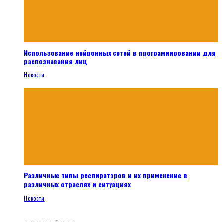
Использование нейронных сетей в программировании для
распознавания лиц
Новости
Различные типы респираторов и их применение в
различных отраслях и ситуациях
Новости