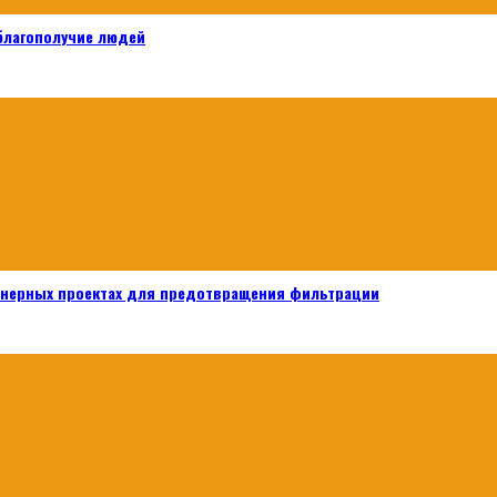
 благополучие людей
енерных проектах для предотвращения фильтрации