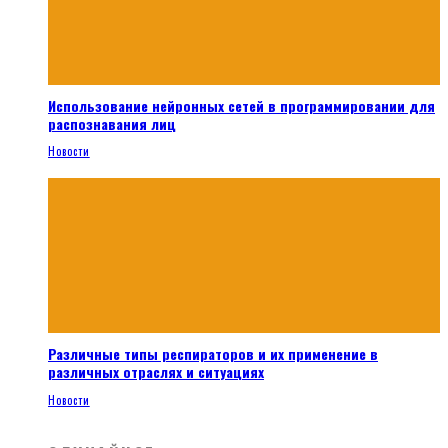
Использование нейронных сетей в программировании для
распознавания лиц
Новости
Различные типы респираторов и их применение в
различных отраслях и ситуациях
Новости