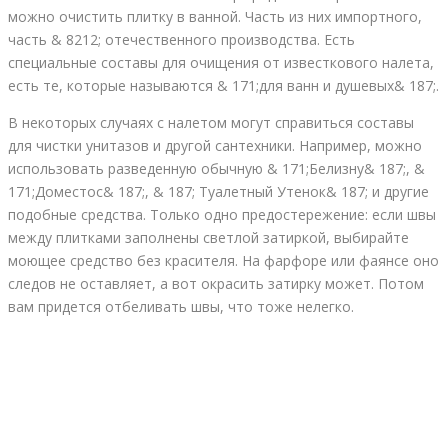
можно очистить плитку в ванной. Часть из них импортного,
часть & 8212; отечественного производства. Есть
специальные составы для очищения от известкового налета,
есть те, которые называются & 171;для ванн и душевых& 187;.
В некоторых случаях с налетом могут справиться составы
для чистки унитазов и другой сантехники. Например, можно
использовать разведенную обычную & 171;Белизну& 187;, &
171;Доместос& 187;, & 187; Туалетный Утенок& 187; и другие
подобные средства. Только одно предостережение: если швы
между плитками заполнены светлой затиркой, выбирайте
моющее средство без красителя. На фарфоре или фаянсе оно
следов не оставляет, а вот окрасить затирку может. Потом
вам придется отбеливать швы, что тоже нелегко.