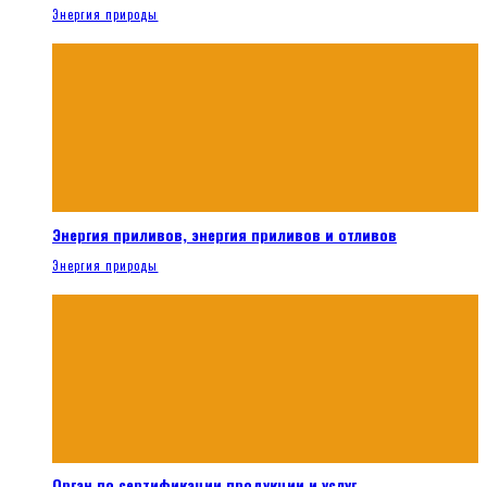
Энергия природы
Энергия приливов, энергия приливов и отливов
Энергия природы
Орган по сертификации продукции и услуг