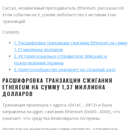
Сассал, независимый преподаватель Ethereum, рассказал об
этом событии на X, усилив любопытство к мотивам этих
транзакций.
Contents
1.
Расшифровка транзакции сжигания Ethereum на сумму
1,37 миллиона долларов
2.
История кошелька отправителя: WikiLeaks и
пожертвования Украины
3.
Криптосообщество реагирует на странный ожог
РАСШИФРОВКА ТРАНЗАКЦИИ СЖИГАНИЯ
ETHEREUM НА СУММУ 1,37 МИЛЛИОНА
ДОЛЛАРОВ
Транзакция произошла с адреса «0x1a1…..6813» и была
направлена ​​на адрес сжигания Ethereum (0x000…0000), что
означает, что средства безвозвратно потеряны.
Несмотря на значительную сумму перевода, отправитель