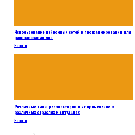
Использование нейронных сетей в программировании для
распознавания лиц
Новости
Различные типы респираторов и их применение в
различных отраслях и ситуациях
Новости