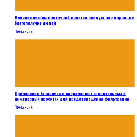
Влияние систем приточной очистки воздуха на здоровье и
благополучие людей
Продукция
Применение Теплонита в современных строительных и
инженерных проектах для предотвращения фильтрации
Продукция