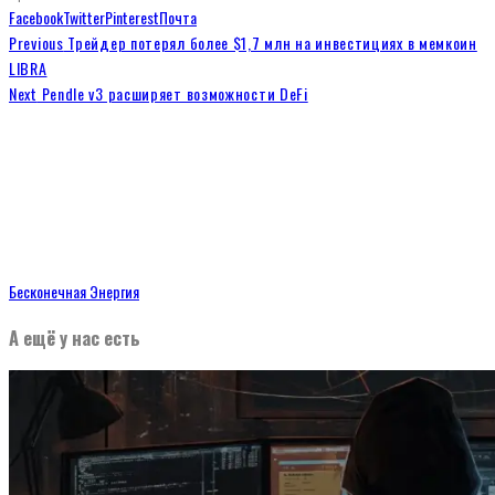
Facebook
Twitter
Pinterest
Почта
Previous
Трейдер потерял более $1,7 млн на инвестициях в мемкоин
LIBRA
Next
Pendle v3 расширяет возможности DeFi
Бесконечная Энергия
А ещё у нас есть