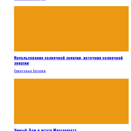
Использование солнечной энергии, источник солнечной
энергии
Солнечные батареи
Умный Дом в штате Массачусетс