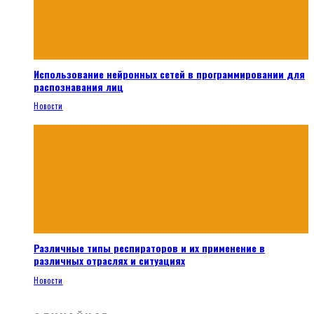
Использование нейронных сетей в программировании для
распознавания лиц
Новости
Различные типы респираторов и их применение в
различных отраслях и ситуациях
Новости