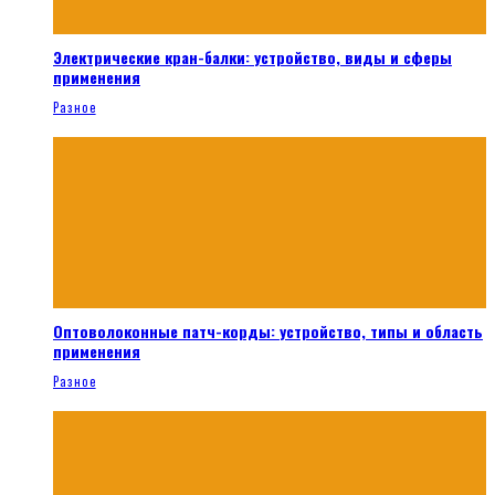
Электрические кран-балки: устройство, виды и сферы
применения
Разное
Оптоволоконные патч-корды: устройство, типы и область
применения
Разное