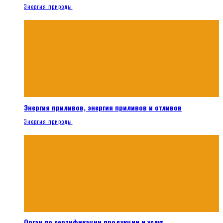
Энергия природы
Энергия приливов, энергия приливов и отливов
Энергия природы
Орган по сертификации продукции и услуг