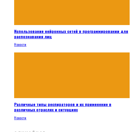
Использование нейронных сетей в программировании для
распознавания лиц
Новости
Различные типы респираторов и их применение в
различных отраслях и ситуациях
Новости