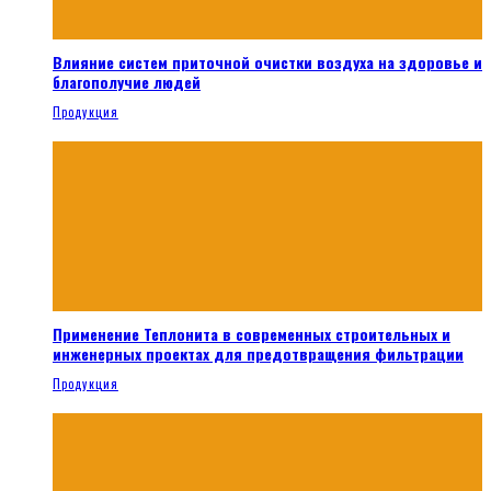
Влияние систем приточной очистки воздуха на здоровье и
благополучие людей
Продукция
Применение Теплонита в современных строительных и
инженерных проектах для предотвращения фильтрации
Продукция