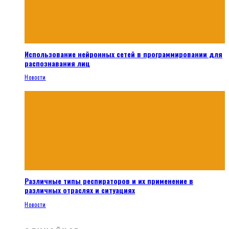
Использование нейронных сетей в программировании для
распознавания лиц
Новости
Различные типы респираторов и их применение в
различных отраслях и ситуациях
Новости