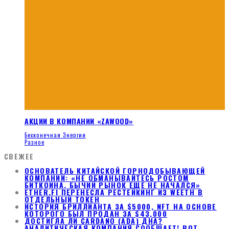
АКЦИИ В КОМПАНИИ «ZAWOOD»
Бесконечная Энергия
Разное
СВЕЖЕЕ
ОСНОВАТЕЛЬ КИТАЙСКОЙ ГОРНОДОБЫВАЮЩЕЙ
КОМПАНИИ: «НЕ ОБМАНЫВАЙТЕСЬ РОСТОМ
БИТКОИНА, БЫЧИЙ РЫНОК ЕЩЕ НЕ НАЧАЛСЯ»
ETHER.FI ПЕРЕНЕСЛА РЕСТЕЙКИНГ ИЗ WEETH В
ОТДЕЛЬНЫЙ ТОКЕН
ИСТОРИЯ БРИЛЛИАНТА ЗА $5000, NFT НА ОСНОВЕ
КОТОРОГО БЫЛ ПРОДАН ЗА $43,000
ДОСТИГЛА ЛИ CARDANO (ADA) ДНА?
АНАЛИТИЧЕСКАЯ КОМПАНИЯ СООБЩАЕТ! ВОТ