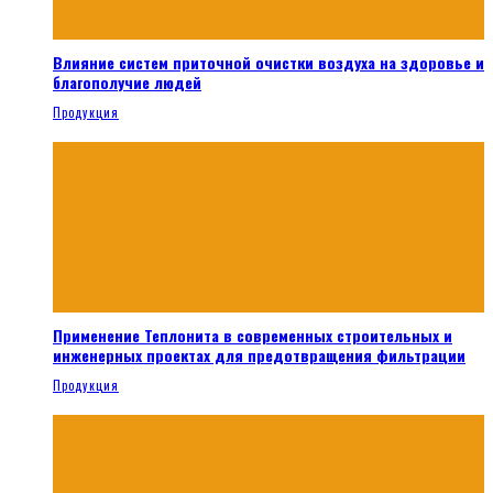
Влияние систем приточной очистки воздуха на здоровье и
благополучие людей
Продукция
Применение Теплонита в современных строительных и
инженерных проектах для предотвращения фильтрации
Продукция