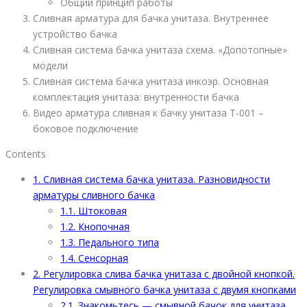
Общий принцип работы
Сливная арматура для бачка унитаза. Внутреннее
устройство бачка
Сливная система бачка унитаза схема. «Допотопные»
модели
Сливная система бачка унитаза инкоэр. Основная
комплектация унитаза: внутренности бачка
Видео арматура сливная к бачку унитаза T-001 –
боковое подключение
Contents
1.
Сливная система бачка унитаза. Разновидности
арматуры сливного бачка
1.1.
Штоковая
1.2.
Кнопочная
1.3.
Педального типа
1.4.
Сенсорная
2.
Регулировка слива бачка унитаза с двойной кнопкой.
Регулировка смывного бачка унитаза с двумя кнопками
2.1.
Знакомьтесь — смывной бачок для унитаза