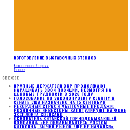
ИЗГОТОВЛЕНИЕ ВЫСТАВОЧНЫХ СТЕНДОВ
Бесконечная Энергия
Разное
СВЕЖЕЕ
КРУПНЫЕ ДЕРЖАТЕЛИ XRP ПРОДОЛЖАЮТ
НАРАЩИВАТЬ СВОИ ПОЗИЦИИ, НЕСМОТРЯ НА
ЦЕНОВЫЕ ТРУДНОСТИ В 2026 ГОДУ
ГОЛОСОВАНИЕ ПО ЗАКОНОПРОЕКТУ CLARITY В
СЕНАТЕ США НАЗНАЧЕНО НА 15 СЕНТЯБРЯ
РЕКОРДНЫЙ СТРАХ И УБЫТОЧНЫЕ ПРОДАЖИ:
РОЗНИЧНЫЕ ИНВЕСТОРЫ КАПИТУЛИРУЮТ НА ФОНЕ
ЭКСПЛОЙТА COLDCARD
ОСНОВАТЕЛЬ КИТАЙСКОЙ ГОРНОДОБЫВАЮЩЕЙ
КОМПАНИИ: «НЕ ОБМАНЫВАЙТЕСЬ РОСТОМ
БИТКОИНА, БЫЧИЙ РЫНОК ЕЩЕ НЕ НАЧАЛСЯ»