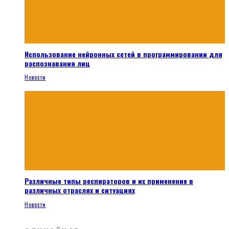
Использование нейронных сетей в программировании для
распознавания лиц
Новости
Различные типы респираторов и их применение в
различных отраслях и ситуациях
Новости