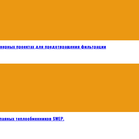
енерных проектах для предотвращения фильтрации
паяных теплообменников SWEP.