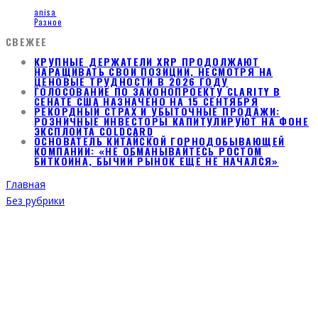
anisa
Разное
СВЕЖЕЕ
КРУПНЫЕ ДЕРЖАТЕЛИ XRP ПРОДОЛЖАЮТ
НАРАЩИВАТЬ СВОИ ПОЗИЦИИ, НЕСМОТРЯ НА
ЦЕНОВЫЕ ТРУДНОСТИ В 2026 ГОДУ
ГОЛОСОВАНИЕ ПО ЗАКОНОПРОЕКТУ CLARITY В
СЕНАТЕ США НАЗНАЧЕНО НА 15 СЕНТЯБРЯ
РЕКОРДНЫЙ СТРАХ И УБЫТОЧНЫЕ ПРОДАЖИ:
РОЗНИЧНЫЕ ИНВЕСТОРЫ КАПИТУЛИРУЮТ НА ФОНЕ
ЭКСПЛОЙТА COLDCARD
ОСНОВАТЕЛЬ КИТАЙСКОЙ ГОРНОДОБЫВАЮЩЕЙ
КОМПАНИИ: «НЕ ОБМАНЫВАЙТЕСЬ РОСТОМ
БИТКОИНА, БЫЧИЙ РЫНОК ЕЩЕ НЕ НАЧАЛСЯ»
Главная
Без рубрики