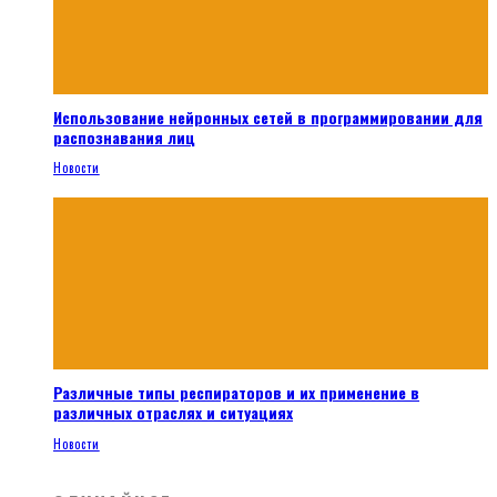
Использование нейронных сетей в программировании для
распознавания лиц
Новости
Различные типы респираторов и их применение в
различных отраслях и ситуациях
Новости