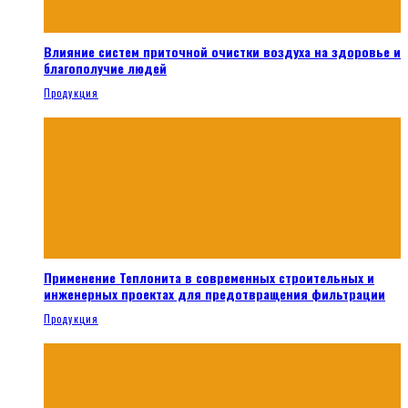
Влияние систем приточной очистки воздуха на здоровье и
благополучие людей
Продукция
Применение Теплонита в современных строительных и
инженерных проектах для предотвращения фильтрации
Продукция