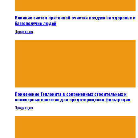
Влияние систем приточной очистки воздуха на здоровье и
благополучие людей
Продукция
Применение Теплонита в современных строительных и
инженерных проектах для предотвращения фильтрации
Продукция