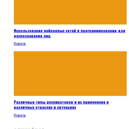
Использование нейронных сетей в программировании для
распознавания лиц
Новости
Различные типы респираторов и их применение в
различных отраслях и ситуациях
Новости