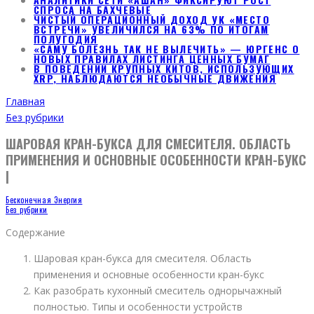
СПРОСА НА БАХЧЕВЫЕ
ЧИСТЫЙ ОПЕРАЦИОННЫЙ ДОХОД УК «МЕСТО
ВСТРЕЧИ» УВЕЛИЧИЛСЯ НА 63% ПО ИТОГАМ
ПОЛУГОДИЯ
«САМУ БОЛЕЗНЬ ТАК НЕ ВЫЛЕЧИТЬ» — ЮРГЕНС О
НОВЫХ ПРАВИЛАХ ЛИСТИНГА ЦЕННЫХ БУМАГ
В ПОВЕДЕНИИ КРУПНЫХ КИТОВ, ИСПОЛЬЗУЮЩИХ
XRP, НАБЛЮДАЮТСЯ НЕОБЫЧНЫЕ ДВИЖЕНИЯ
Главная
Без рубрики
ШАРОВАЯ КРАН-БУКСА ДЛЯ СМЕСИТЕЛЯ. ОБЛАСТЬ
ПРИМЕНЕНИЯ И ОСНОВНЫЕ ОСОБЕННОСТИ КРАН-БУКС
|
Бесконечная Энергия
Без рубрики
Содержание
Шаровая кран-букса для смесителя. Область
применения и основные особенности кран-букс
Как разобрать кухонный смеситель однорычажный
полностью. Типы и особенности устройств