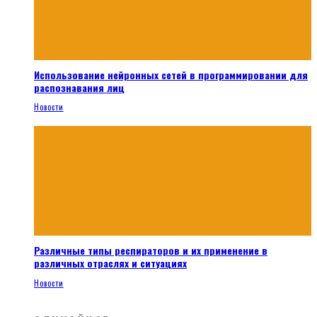
Использование нейронных сетей в программировании для
распознавания лиц
Новости
Различные типы респираторов и их применение в
различных отраслях и ситуациях
Новости