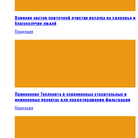
Влияние систем приточной очистки воздуха на здоровье и
благополучие людей
Продукция
Применение Теплонита в современных строительных и
инженерных проектах для предотвращения фильтрации
Продукция