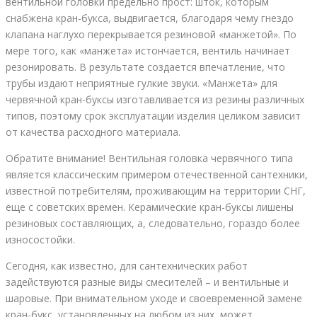
вентильной головки предельно прост: шток, которым
снабжена кран-букса, выдвигается, благодаря чему гнездо
клапана наглухо перекрывается резиновой «манжетой». По
мере того, как «манжета» истончается, вентиль начинает
резонировать. В результате создается впечатление, что
трубы издают неприятные гулкие звуки. «Манжета» для
червячной кран-буксы изготавливается из резины различных
типов, поэтому срок эксплуатации изделия целиком зависит
от качества расходного материала.
Обратите внимание! Вентильная головка червячного типа
является классическим примером отечественной сантехники,
известной потребителям, проживающим на территории СНГ,
еще с советских времен. Керамические кран-буксы лишены
резиновых составляющих, а, следовательно, гораздо более
износостойки.
Сегодня, как известно, для сантехнических работ
задействуются разные виды смесителей – и вентильные и
шаровые. При внимательном уходе и своевременной замене
кран-букс, установленных на любом из них, может