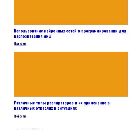
Использование нейронных сетей в программировании для
распознавания лиц
Новости
Различные типы респираторов и их применение в
различных отраслях и ситуациях
Новости