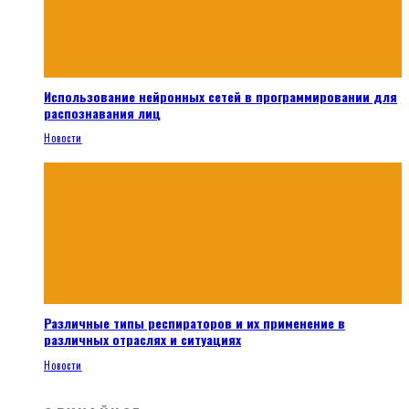
Использование нейронных сетей в программировании для
распознавания лиц
Новости
Различные типы респираторов и их применение в
различных отраслях и ситуациях
Новости