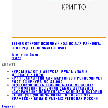
TETHER ОТКРОЕТ ИСХОДНЫЙ КОД ОС ДЛЯ МАЙНИНГА.
ЧТО ПРЕДСТАВИТ ЭМИТЕНТ USDT
Бесконечная Энергия
Разное
СВЕЖЕЕ
КУРСЫ ВАЛЮТ 8 АВГУСТА: РУБЛЬ УПАЛ К
ДОЛЛАРУ И ЕВРО
КРИПТОАНАЛИТИК АЛИ МАРТИНЕС ПРОГНОЗИРУЕТ
РОСТ ЭФИРИУМА ДО $3,000
НЕУСТОЙЧИВОСТЬ КЕЛЬВИНА-ГЕЛЬМГОЛЬЦА:
АСТРОФИЗИКИ ПОЛУЧИЛИ САМОЕ ДЕТАЛЬНОЕ
ИЗОБРАЖЕНИЕ ПОВЕРХНОСТИ СОЛНЦА В ИСТОРИИ
ЗА МИНУВШУЮ НОЧЬ СИЛЫ ПВО СБИЛИ 397
ВРАЖЕСКИХ БПЛА В РАЗНЫХ РЕГИОНАХ РОССИИ
Главная