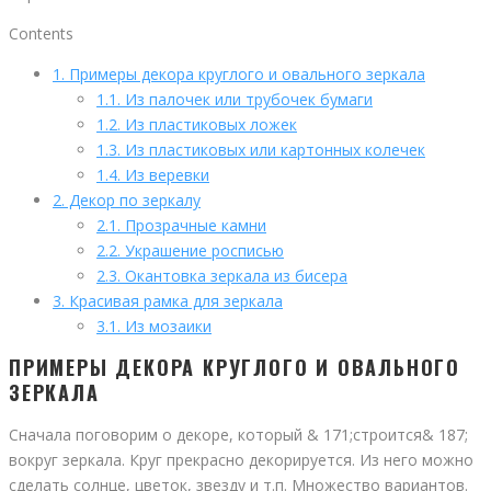
Contents
1.
Примеры декора круглого и овального зеркала
1.1.
Из палочек или трубочек бумаги
1.2.
Из пластиковых ложек
1.3.
Из пластиковых или картонных колечек
1.4.
Из веревки
2.
Декор по зеркалу
2.1.
Прозрачные камни
2.2.
Украшение росписью
2.3.
Окантовка зеркала из бисера
3.
Красивая рамка для зеркала
3.1.
Из мозаики
ПРИМЕРЫ ДЕКОРА КРУГЛОГО И ОВАЛЬНОГО
ЗЕРКАЛА
Сначала поговорим о декоре, который & 171;строится& 187;
вокруг зеркала. Круг прекрасно декорируется. Из него можно
сделать солнце, цветок, звезду и т.п. Множество вариантов.