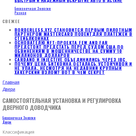
БЫСТРЫЙ И НАДЁЖНЫЙ ВСКРЫТИЕ АВТО В АСТАНЕ
Бесконечная Энергия
Разное
СВЕЖЕЕ
BORDERLESS.XYZ СТАНОВИТСЯ ПЕРВЫМ ПИЛОТНЫМ
ПАРТНЕРОМ MASTERCARD ПОDENTДЛЯ ПЛАТЕЖЕЙ В
СТЕЙБЛКОИНАХ
ОСНОВАТЕЛЮ NFT-ПРОЕКТА FEW AND FAR
ПРЕДСТОИТ ПРЕДСТАТЬ ПЕРЕД СУДОМ США ПО
ОБВИНЕНИЯМ В МОШЕННИЧЕСТВЕ НА СУММУ 10
МИЛЛИОНОВ ДОЛЛАРОВ
CARDANO И INJECTIVE ОБЪЕДИНИЛИСЬ ЧЕРЕЗ IBC
ПОЧЕМУ ЦЕНА БИТКОИНА ОСТАЛАСЬ УСТОЙЧИВОЙ И
НЕ УПАЛА, НЕСМОТРЯ НА НЕДАВНИЙ КРУПНЫЙ
ХАКЕРСКИЙ ВЗЛОМ? ВОТ В ЧЕМ СЕКРЕТ
Главная
Двери
САМОСТОЯТЕЛЬНАЯ УСТАНОВКА И РЕГУЛИРОВКА
ДВЕРНОГО ДОВОДЧИКА
Бесконечная Энергия
Двери
Классификация