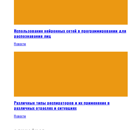
Использование нейронных сетей в программировании для
распознавания лиц
Новости
Различные типы респираторов и их применение в
различных отраслях и ситуациях
Новости