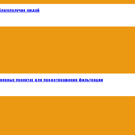
 благополучие людей
енерных проектах для предотвращения фильтрации