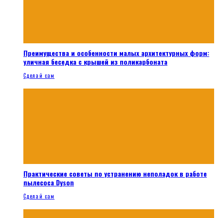
Преимущества и особенности малых архитектурных форм:
уличная беседка с крышей из поликарбоната
Сделай сам
Практические советы по устранению неполадок в работе
пылесоса Dyson
Сделай сам