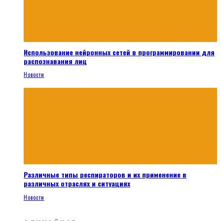
Использование нейронных сетей в программировании для
распознавания лиц
Новости
Различные типы респираторов и их применение в
различных отраслях и ситуациях
Новости