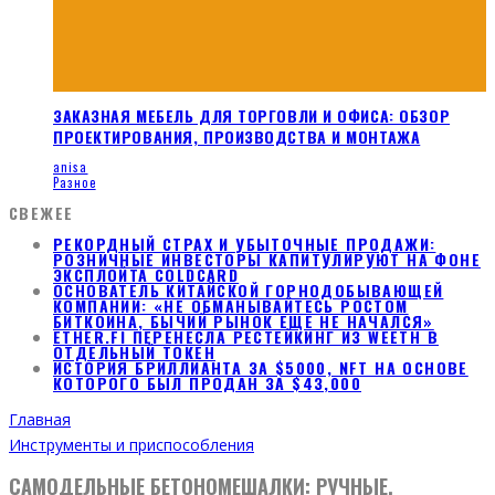
ЗАКАЗНАЯ МЕБЕЛЬ ДЛЯ ТОРГОВЛИ И ОФИСА: ОБЗОР
ПРОЕКТИРОВАНИЯ, ПРОИЗВОДСТВА И МОНТАЖА
anisa
Разное
СВЕЖЕЕ
РЕКОРДНЫЙ СТРАХ И УБЫТОЧНЫЕ ПРОДАЖИ:
РОЗНИЧНЫЕ ИНВЕСТОРЫ КАПИТУЛИРУЮТ НА ФОНЕ
ЭКСПЛОЙТА COLDCARD
ОСНОВАТЕЛЬ КИТАЙСКОЙ ГОРНОДОБЫВАЮЩЕЙ
КОМПАНИИ: «НЕ ОБМАНЫВАЙТЕСЬ РОСТОМ
БИТКОИНА, БЫЧИЙ РЫНОК ЕЩЕ НЕ НАЧАЛСЯ»
ETHER.FI ПЕРЕНЕСЛА РЕСТЕЙКИНГ ИЗ WEETH В
ОТДЕЛЬНЫЙ ТОКЕН
ИСТОРИЯ БРИЛЛИАНТА ЗА $5000, NFT НА ОСНОВЕ
КОТОРОГО БЫЛ ПРОДАН ЗА $43,000
Главная
Инструменты и приспособления
САМОДЕЛЬНЫЕ БЕТОНОМЕШАЛКИ: РУЧНЫЕ,