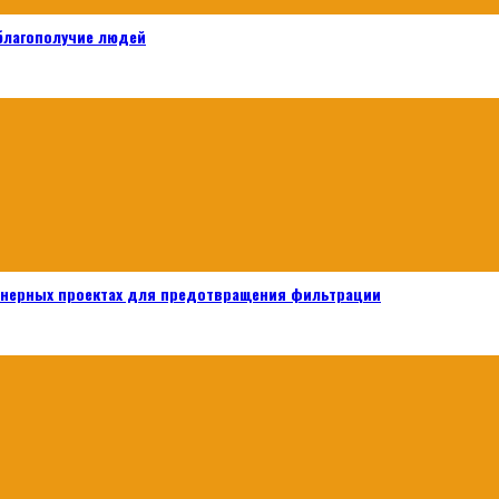
 благополучие людей
енерных проектах для предотвращения фильтрации