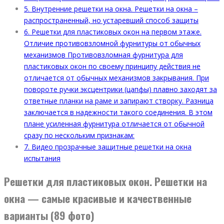
5.
Внутренние решетки на окна. Решетки на окна –
распространенный, но устаревший способ защиты
6.
Решетки для пластиковых окон на первом этаже.
Отличие противовзломной фурнитуры от обычных
механизмов Противовзломная фурнитура для
пластиковых окон по своему принципу действия не
отличается от обычных механизмов закрывания. При
повороте ручки эксцентрики (цапфы) плавно заходят за
ответные планки на раме и запирают створку. Разница
заключается в надежности такого соединения. В этом
плане усиленная фурнитура отличается от обычной
сразу по нескольким признакам:
7.
Видео прозрачные защитные решетки на окна
испытания
Решетки для пластиковых окон. Решетки на
окна — самые красивые и качественные
варианты (89 фото)