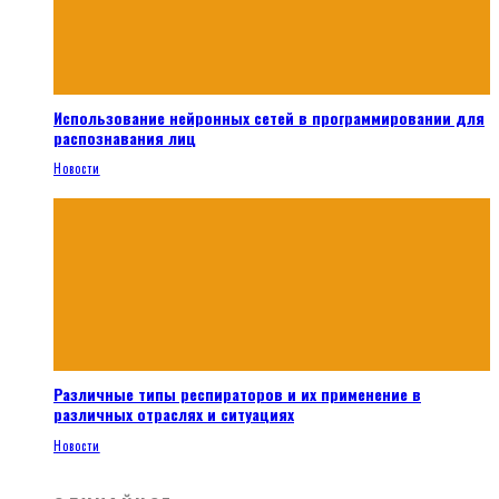
Использование нейронных сетей в программировании для
распознавания лиц
Новости
Различные типы респираторов и их применение в
различных отраслях и ситуациях
Новости