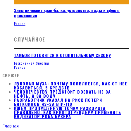
Электрические кран-балки: устройство, виды и сферы
применения
Разное
СЛУЧАЙНОЕ
ТАМБОВ ГОТОВИТСЯ К ОТОПИТЕЛЬНОМУ СЕЗОНУ
Бесконечная Энергия
Разное
СВЕЖЕЕ
ЛУКОВАЯ МУХА: ПОЧЕМУ ПОЯВЛЯЕТСЯ, КАК ОТ НЕЕ
ИЗБАВИТЬСЯ, 5 СРЕДСТВ
ЧЕЛОВЕЧЕСТВУ ПРЕДСТОИТ ВОЕВАТЬ НЕ ЗА
НЕФТЬ, А ЗА ВОДУ
РАЗРАБОТЧИК УКАЗАЛ НА РИСК ПОТЕРИ
БИТКОИНОВ ИЗ-ЗА BIP-110
ИЩЕМ ПРОПУЩЕННУЮ ТОЧКУ РАЗВОРОТА
ПРАВИЛЬНО: КАК КРИПТОТРЕЙДЕРУ ПРИМЕНЯТЬ
ИНДИКАТОР РОБА БУКЕРА
Главная