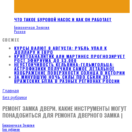
ЧТО ТАКОЕ БУРОВОЙ НАСОС И КАК ОН РАБОТАЕТ
Бесконечная Энергия
Разное
СВЕЖЕЕ
КУРСЫ ВАЛЮТ 8 АВГУСТА: РУБЛЬ УПАЛ К
ДОЛЛАРУ И ЕВРО
КРИПТОАНАЛИТИК АЛИ МАРТИНЕС ПРОГНОЗИРУЕТ
РОСТ ЭФИРИУМА ДО $3,000
НЕУСТОЙЧИВОСТЬ КЕЛЬВИНА-ГЕЛЬМГОЛЬЦА:
АСТРОФИЗИКИ ПОЛУЧИЛИ САМОЕ ДЕТАЛЬНОЕ
ИЗОБРАЖЕНИЕ ПОВЕРХНОСТИ СОЛНЦА В ИСТОРИИ
ЗА МИНУВШУЮ НОЧЬ СИЛЫ ПВО СБИЛИ 397
ВРАЖЕСКИХ БПЛА В РАЗНЫХ РЕГИОНАХ РОССИИ
Главная
Без рубрики
РЕМОНТ ЗАМКА ДВЕРИ. КАКИЕ ИНСТРУМЕНТЫ МОГУТ
ПОНАДОБИТЬСЯ ДЛЯ РЕМОНТА ДВЕРНОГО ЗАМКА |
Бесконечная Энергия
Без рубрики