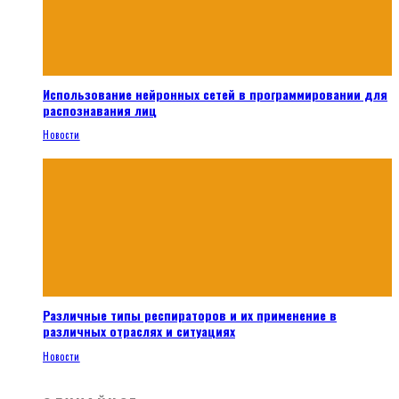
Использование нейронных сетей в программировании для
распознавания лиц
Новости
Различные типы респираторов и их применение в
различных отраслях и ситуациях
Новости