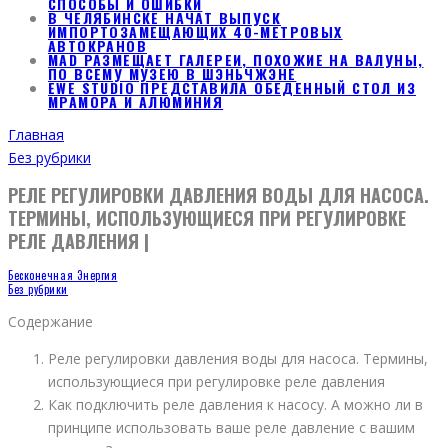
СПОСОБЫ И ОШИБКИ
В ЧЕЛЯБИНСКЕ НАЧАТ ВЫПУСК
ИМПОРТОЗАМЕЩАЮЩИХ 40-МЕТРОВЫХ
АВТОКРАНОВ
MAD РАЗМЕЩАЕТ ГАЛЕРЕИ, ПОХОЖИЕ НА ВАЛУНЫ,
ПО ВСЕМУ МУЗЕЮ В ШЭНЬЧЖЭНЕ
EWE STUDIO ПРЕДСТАВИЛА ОБЕДЕННЫЙ СТОЛ ИЗ
МРАМОРА И АЛЮМИНИЯ
Главная
Без рубрики
РЕЛЕ РЕГУЛИРОВКИ ДАВЛЕНИЯ ВОДЫ ДЛЯ НАСОСА.
ТЕРМИНЫ, ИСПОЛЬЗУЮЩИЕСЯ ПРИ РЕГУЛИРОВКЕ
РЕЛЕ ДАВЛЕНИЯ |
Бесконечная Энергия
Без рубрики
Содержание
Реле регулировки давления воды для насоса. Термины,
использующиеся при регулировке реле давления
Как подключить реле давления к насосу. А можно ли в
принципе использовать ваше реле давление с вашим