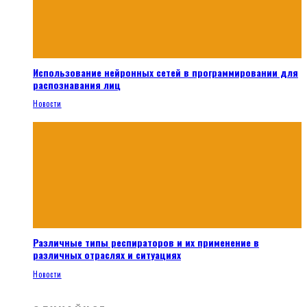
Использование нейронных сетей в программировании для
распознавания лиц
Новости
Различные типы респираторов и их применение в
различных отраслях и ситуациях
Новости