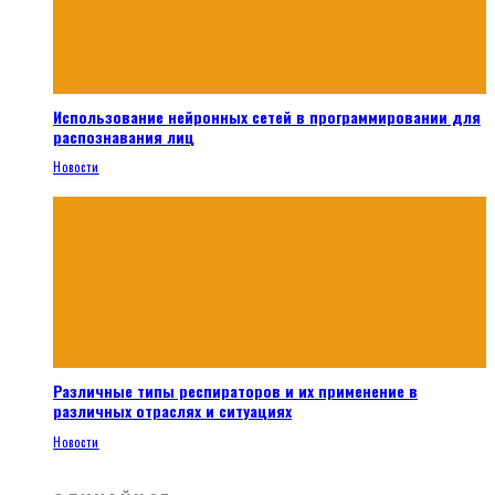
Использование нейронных сетей в программировании для
распознавания лиц
Новости
Различные типы респираторов и их применение в
различных отраслях и ситуациях
Новости