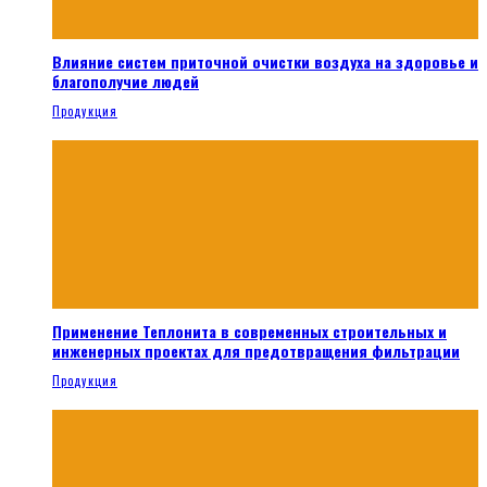
Влияние систем приточной очистки воздуха на здоровье и
благополучие людей
Продукция
Применение Теплонита в современных строительных и
инженерных проектах для предотвращения фильтрации
Продукция