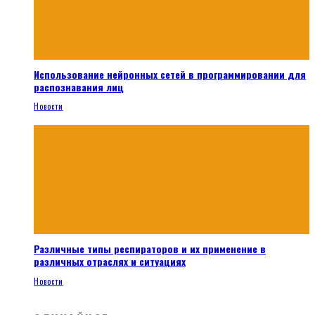
Использование нейронных сетей в программировании для
распознавания лиц
Новости
Различные типы респираторов и их применение в
различных отраслях и ситуациях
Новости