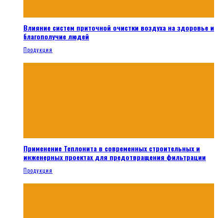
Влияние систем приточной очистки воздуха на здоровье и
благополучие людей
Продукция
Применение Теплонита в современных строительных и
инженерных проектах для предотвращения фильтрации
Продукция