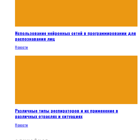
Использование нейронных сетей в программировании для
распознавания лиц
Новости
Различные типы респираторов и их применение в
различных отраслях и ситуациях
Новости