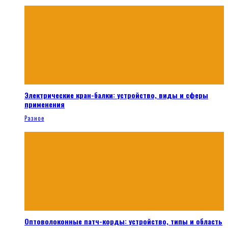
Электрические кран-балки: устройство, виды и сферы
применения
Разное
Оптоволоконные патч-корды: устройство, типы и область