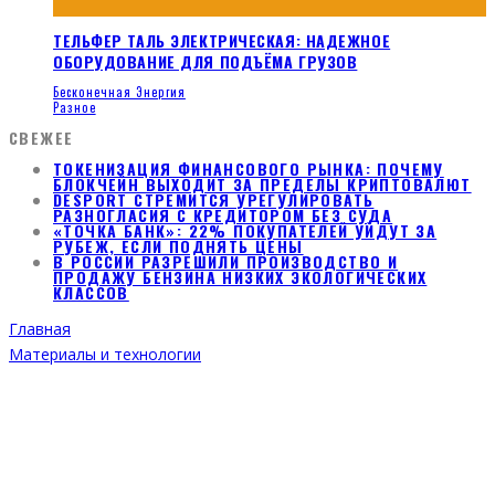
ТЕЛЬФЕР ТАЛЬ ЭЛЕКТРИЧЕСКАЯ: НАДЕЖНОЕ
ОБОРУДОВАНИЕ ДЛЯ ПОДЪЁМА ГРУЗОВ
Бесконечная Энергия
Разное
СВЕЖЕЕ
ТОКЕНИЗАЦИЯ ФИНАНСОВОГО РЫНКА: ПОЧЕМУ
БЛОКЧЕЙН ВЫХОДИТ ЗА ПРЕДЕЛЫ КРИПТОВАЛЮТ
DESPORT СТРЕМИТСЯ УРЕГУЛИРОВАТЬ
РАЗНОГЛАСИЯ С КРЕДИТОРОМ БЕЗ СУДА
«ТОЧКА БАНК»: 22% ПОКУПАТЕЛЕЙ УЙДУТ ЗА
РУБЕЖ, ЕСЛИ ПОДНЯТЬ ЦЕНЫ
В РОССИИ РАЗРЕШИЛИ ПРОИЗВОДСТВО И
ПРОДАЖУ БЕНЗИНА НИЗКИХ ЭКОЛОГИЧЕСКИХ
КЛАССОВ
Главная
Материалы и технологии