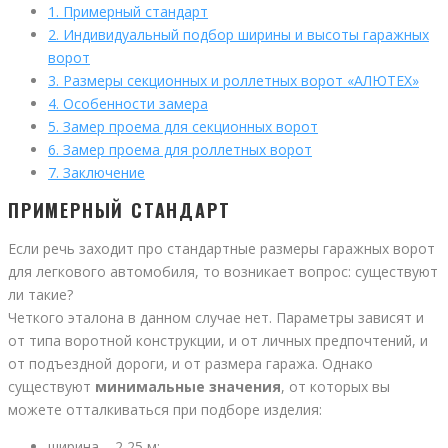
1.
Примерный стандарт
2.
Индивидуальный подбор ширины и высоты гаражных
ворот
3.
Размеры секционных и роллетных ворот «АЛЮТЕХ»
4.
Особенности замера
5.
Замер проема для секционных ворот
6.
Замер проема для роллетных ворот
7.
Заключение
ПРИМЕРНЫЙ СТАНДАРТ
Если речь заходит про стандартные размеры гаражных ворот
для легкового автомобиля, то возникает вопрос: существуют
ли такие?
Четкого эталона в данном случае нет. Параметры зависят и
от типа воротной конструкции, и от личных предпочтений, и
от подъездной дороги, и от размера гаража. Однако
существуют
минимальные значения
, от которых вы
можете отталкиваться при подборе изделия:
ширина – 2,25 м;