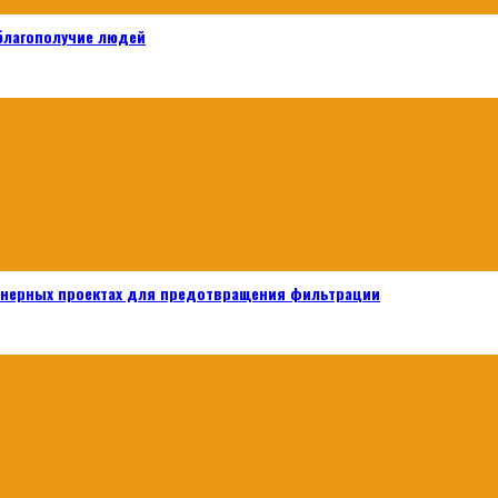
 благополучие людей
енерных проектах для предотвращения фильтрации