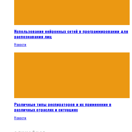
Использование нейронных сетей в программировании для
распознавания лиц
Новости
Различные типы респираторов и их применение в
различных отраслях и ситуациях
Новости