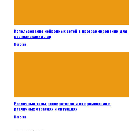
Использование нейронных сетей в программировании для
распознавания лиц
Новости
Различные типы респираторов и их применение в
различных отраслях и ситуациях
Новости