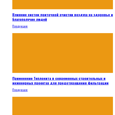
Влияние систем приточной очистки воздуха на здоровье и
благополучие людей
Продукция
Применение Теплонита в современных строительных и
инженерных проектах для предотвращения фильтрации
Продукция