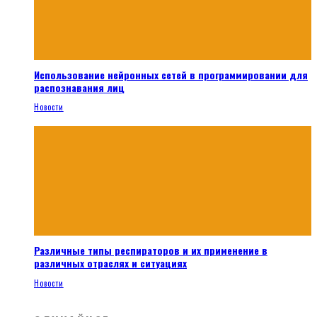
Использование нейронных сетей в программировании для
распознавания лиц
Новости
Различные типы респираторов и их применение в
различных отраслях и ситуациях
Новости