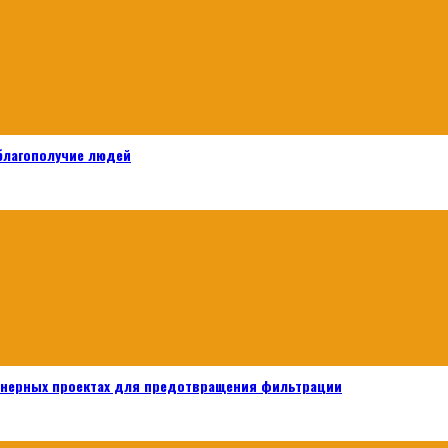
 благополучие людей
енерных проектах для предотвращения фильтрации